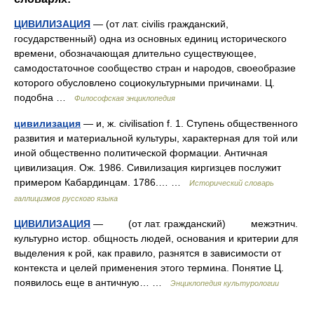
ЦИВИЛИЗАЦИЯ
— (от лат. civilis гражданский,
государственный) одна из основных единиц исторического
времени, обозначающая длительно существующее,
самодостаточное сообщество стран и народов, своеобразие
которого обусловлено социокультурными причинами. Ц.
подобна …
Философская энциклопедия
цивилизация
— и, ж. civilisation f. 1. Ступень общественного
развития и материальной культуры, характерная для той или
иной общественно политической формации. Античная
цивилизация. Ож. 1986. Сивилизация киргизцев послужит
примером Кабардинцам. 1786.… …
Исторический словарь
галлицизмов русского языка
ЦИВИЛИЗАЦИЯ
— (от лат. гражданский) межэтнич.
культурно истор. общность людей, основания и критерии для
выделения к рой, как правило, разнятся в зависимости от
контекста и целей применения этого термина. Понятие Ц.
появилось еще в античную… …
Энциклопедия культурологии